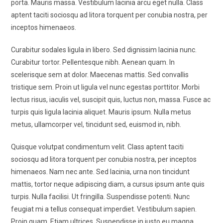
porta. Mauris massa. Vestibulum lacinia arcu eget nulla. Class
aptent taciti sociosqu ad litora torquent per conubia nostra, per
inceptos himenaeos.
Curabitur sodales ligula in libero. Sed dignissim lacinia nunc.
Curabitur tortor. Pellentesque nibh. Aenean quam. In
scelerisque sem at dolor. Maecenas mattis. Sed convallis
tristique sem. Proin ut ligula vel nunc egestas porttitor. Morbi
lectus risus, iaculis vel, suscipit quis, luctus non, massa. Fusce ac
turpis quis ligula lacinia aliquet. Mauris ipsum. Nulla metus
metus, ullamcorper vel, tincidunt sed, euismod in, nibh.
Quisque volutpat condimentum velit. Class aptent taciti
sociosqu ad litora torquent per conubia nostra, per inceptos
himenaeos. Nam nec ante. Sed lacinia, urna non tincidunt
mattis, tortor neque adipiscing diam, a cursus ipsum ante quis
turpis. Nulla facilisi. Ut fringilla. Suspendisse potenti. Nunc
feugiat mi a tellus consequat imperdiet. Vestibulum sapien.
Proin quam. Etiam ultrices. Suspendisse in justo eu magna