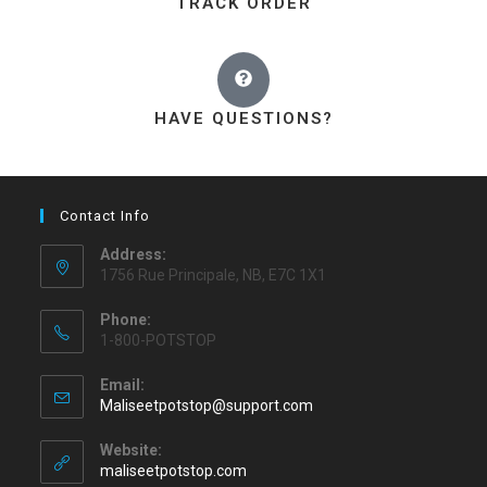
TRACK ORDER
HAVE QUESTIONS?
Contact Info
Address:
1756 Rue Principale, NB, E7C 1X1
Phone:
1-800-POTSTOP
Email:
Maliseetpotstop@support.com
Website:
maliseetpotstop.com